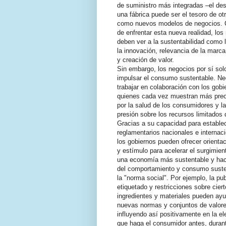
de suministro más integradas –el des
una fábrica puede ser el tesoro de ot
como nuevos modelos de negocios. C
de enfrentar esta nueva realidad, los
deben ver a la sustentabilidad como 
la innovación, relevancia de la marca
y creación de valor.
Sin embargo, los negocios por sí so
impulsar el consumo sustentable. Ne
trabajar en colaboración con los gobi
quienes cada vez muestran más pre
por la salud de los consumidores y la
presión sobre los recursos limitados
Gracias a su capacidad para estable
reglamentarios nacionales e internac
los gobiernos pueden ofrecer orienta
y estímulo para acelerar el surgimien
una economía más sustentable y ha
del comportamiento y consumo suste
la "norma social". Por ejemplo, la pub
etiquetado y restricciones sobre cier
ingredientes y materiales pueden ayud
nuevas normas y conjuntos de valore
influyendo así positivamente en la el
que haga el consumidor antes, duran