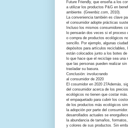
Future Friendly, que enseña a los c
a utilizar los productos P&G en benef
ambiente. (Greenbiz.com, 2010).
La conveniencia también es clave pa
el consumidor adopte prácticas suste
Incluso los mismos consumidores c
lo pensarán dos veces si el proceso 
o compra de productos ecológicos no
sencillo. Por ejemplo, algunas ciuda
depósitos para artículos reciclables, 
están colocados junto a los botes de
lo que hace que el reciclaje sea una r
que las personas pueden realizar sin
trasladar su basura.
Conclusión: involucrando
al consumidor de 2020
El cosumidor en 2020 27Además, sig
del consumidor acerca de los precios
ecológicos no tienen que costar más
el empaquetado para cubrir los costo
de los productos más ecológicos simp
la adopción por parte del consumido
desarrollados actuales se enorgullec
la abundancia de tamaños, formatos,
y colores de sus productos. Sin emb