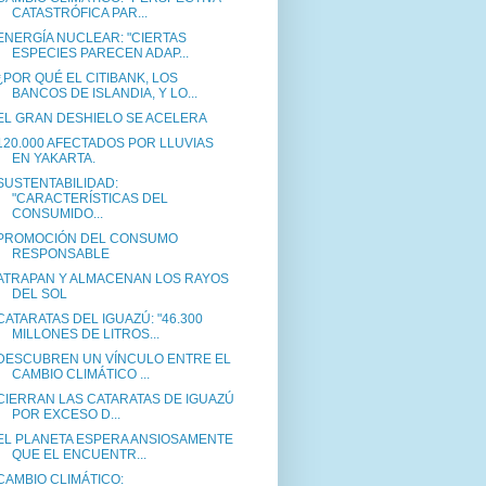
CATASTRÓFICA PAR...
ENERGÍA NUCLEAR: "CIERTAS
ESPECIES PARECEN ADAP...
¿POR QUÉ EL CITIBANK, LOS
BANCOS DE ISLANDIA, Y LO...
EL GRAN DESHIELO SE ACELERA
120.000 AFECTADOS POR LLUVIAS
EN YAKARTA.
SUSTENTABILIDAD:
"CARACTERÍSTICAS DEL
CONSUMIDO...
PROMOCIÓN DEL CONSUMO
RESPONSABLE
ATRAPAN Y ALMACENAN LOS RAYOS
DEL SOL
CATARATAS DEL IGUAZÚ: "46.300
MILLONES DE LITROS...
DESCUBREN UN VÍNCULO ENTRE EL
CAMBIO CLIMÁTICO ...
CIERRAN LAS CATARATAS DE IGUAZÚ
POR EXCESO D...
EL PLANETA ESPERA ANSIOSAMENTE
QUE EL ENCUENTR...
CAMBIO CLIMÁTICO: