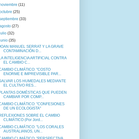
noviembre
(11)
octubre
(25)
septiembre
(33)
agosto
(27)
julio
(32)
junio
(35)
JOAN MANUEL SERRAT Y LA GRAVE
CONTAMINACIÓN D...
LA INTELIGENCIA ARTIFICIAL CONTRA
EL CAMBIO C...
CAMBIO CLIMÁTICO: "COSTO
ENORME E IMPREVISIBLE PAR...
SALVAR LOS HUMEDALES MEDIANTE
EL CULTIVO RES...
PLANTAS DOMÉSTICAS QUE PUEDEN
CAMBIAR POR COMP...
CAMBIO CLIMÁTICO: "CONFESIONES
DE UN ECOLOGISTA"
REFLEXIONES SOBRE EL CAMBIO
CLIMÁTICO (Por Jord...
CAMBIO CLIMÁTICO: "LOS CORALES
AUSTRALIANOS, UN...
CAMBIO CLIMÁTICO: "PERSPECTIVA