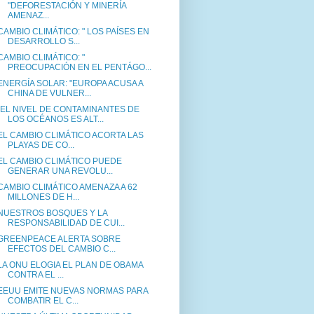
"DEFORESTACIÓN Y MINERÍA
AMENAZ...
CAMBIO CLIMÁTICO: " LOS PAÍSES EN
DESARROLLO S...
CAMBIO CLIMÁTICO: "
PREOCUPACIÓN EN EL PENTÁGO...
ENERGÍA SOLAR: "EUROPA ACUSA A
CHINA DE VULNER...
"EL NIVEL DE CONTAMINANTES DE
LOS OCÉANOS ES ALT...
EL CAMBIO CLIMÁTICO ACORTA LAS
PLAYAS DE CO...
EL CAMBIO CLIMÁTICO PUEDE
GENERAR UNA REVOLU...
CAMBIO CLIMÁTICO AMENAZA A 62
MILLONES DE H...
NUESTROS BOSQUES Y LA
RESPONSABILIDAD DE CUI...
GREENPEACE ALERTA SOBRE
EFECTOS DEL CAMBIO C...
LA ONU ELOGIA EL PLAN DE OBAMA
CONTRA EL ...
EEUU EMITE NUEVAS NORMAS PARA
COMBATIR EL C...