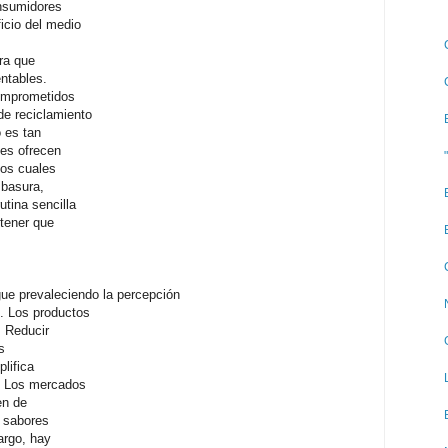
onsumidores
icio del medio
ra que
ntables.
omprometidos
de reciclamiento
 es tan
des ofrecen
los cuales
 basura,
utina sencilla
 tener que
ue prevaleciendo la percepción
. Los productos
. Reducir
s
lifica
r. Los mercados
en de
 sabores
argo, hay