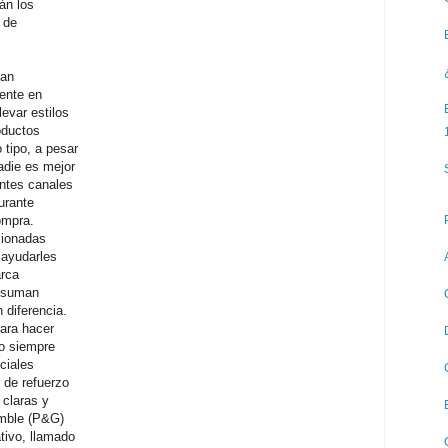
án los
 de
ñan
mente en
evar estilos
oductos
 tipo, a pesar
adie es mejor
entes canales
urante
ompra.
cionadas
 ayudarles
arca
e suman
 diferencia.
ara hacer
o siempre
ciales
 de refuerzo
 claras y
amble (P&G)
tivo, llamado