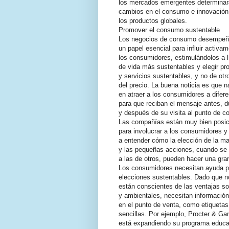
los mercados emergentes determinar
cambios en el consumo e innovación
los productos globales.
Promover el consumo sustentable
Los negocios de consumo desempe
un papel esencial para influir activa
los consumidores, estimulándolos a ll
de vida más sustentables y elegir pr
y servicios sustentables, y no de otro
del precio. La buena noticia es que n
en atraer a los consumidores a difer
para que reciban el mensaje antes, d
y después de su visita al punto de c
Las compañías están muy bien posi
para involucrar a los consumidores y
a entender cómo la elección de la m
y las pequeñas acciones, cuando s
a las de otros, pueden hacer una gran
Los consumidores necesitan ayuda p
elecciones sustentables. Dado que n
están conscientes de las ventajas so
y ambientales, necesitan información
en el punto de venta, como etiquetas
sencillas. Por ejemplo, Procter & G
está expandiendo su programa educa