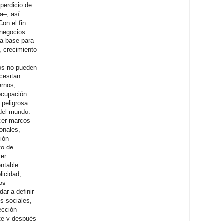
perdicio de
ra–, así
on el fin
 negocios
la base para
, crecimiento
los no pueden
cesitan
ernos,
ocupación
 peligrosa
 del mundo.
cer marcos
ionales,
ción
to de
cer
ntable
licidad,
tos
ar a definir
s sociales,
ección
te y después