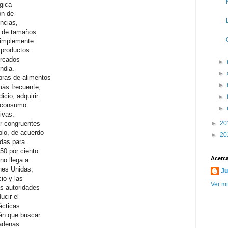
ógica
ón de
ncias,
n de tamaños
simplemente
 productos
ercados
►
ndia.
►
pras de alimentos
►
más frecuente,
dicio, adquirir
►
l consumo
►
ivas.
r congruentes
►
20
plo, de acuerdo
►
20
das para
50 por ciento
Acerca
no llega a
nes Unidas,
Ju
cio
y
las
Ver mi
as autoridades
ucir el
ácticas
án que buscar
cadenas