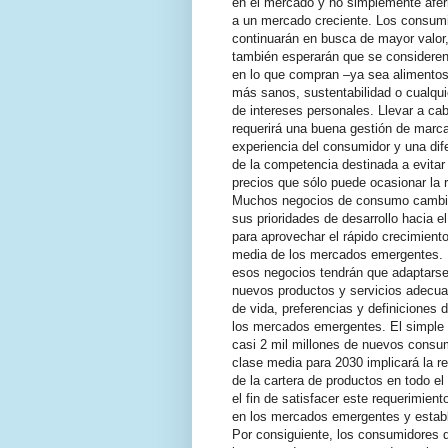
en el mercado y no simplemente afe
a un mercado creciente. Los consum
continuarán en busca de mayor valor,
también esperarán que se consideren
en lo que compran –ya sea alimentos
más sanos, sustentabilidad o cualqu
de intereses personales. Llevar a ca
requerirá una buena gestión de marca
experiencia del consumidor y una dif
de la competencia destinada a evitar 
precios que sólo puede ocasionar la r
Muchos negocios de consumo cambi
sus prioridades de desarrollo hacia el
para aprovechar el rápido crecimiento
media de los mercados emergentes. P
esos negocios tendrán que adaptarse 
nuevos productos y servicios adecuad
de vida, preferencias y definiciones 
los mercados emergentes. El simple
casi 2 mil millones de nuevos consu
clase media para 2030 implicará la re
de la cartera de productos en todo e
el fin de satisfacer este requerimient
en los mercados emergentes y estab
Por consiguiente, los consumidores 