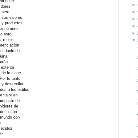
rrándose
►
idores
 pero
►
 sus valores
►
 y productos
►
ier número
►
bo esto
, mejor
▼
erenciación
el duelo de
uina.
arán
 exterior
 de la clase
or lo tanto,
y desarrollar
os a los estilos
de valor en
 impacto de
midores de
definición
l mundo con
o
lecidos.
de