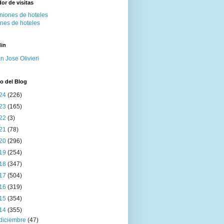
or de visitas
ones de hoteles
din
n Jose Olivieri
o del Blog
24
(226)
23
(165)
22
(3)
21
(78)
20
(296)
19
(254)
18
(347)
17
(504)
16
(319)
15
(354)
14
(355)
diciembre
(47)