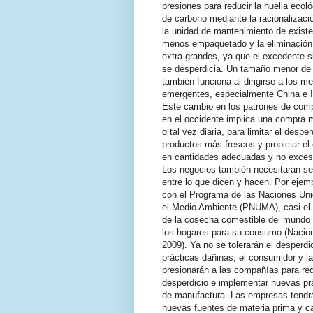
presiones para reducir la huella ecol
de carbono mediante la racionalizaci
la unidad de mantenimiento de existe
menos empaquetado y la eliminació
extra grandes, ya que el excedente 
se desperdicia. Un tamaño menor de
también funciona al dirigirse a los m
emergentes, especialmente China e I
Este cambio en los patrones de com
en el occidente implica una compra 
o tal vez diaria, para limitar el desper
productos más frescos y propiciar e
en cantidades adecuadas y no exces
Los negocios también necesitarán se
entre lo que dicen y hacen. Por ejem
con el Programa de las Naciones Uni
el Medio Ambiente (PNUMA), casi el 
de la cosecha comestible del mundo 
los hogares para su consumo (Nacio
2009).
Ya
no
se
tolerarán
el
desperdi
prácticas dañinas; el consumidor y l
presionarán a las compañías para red
desperdicio e implementar nuevas pr
de manufactura. Las empresas tendr
nuevas fuentes de materia prima y 