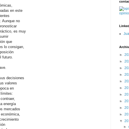
contad
ómicas,
nadas en este
opini
dentes
r. Aunque no
ronosticar
Linke
práctico, es muy
Jua
sumir
ión que
s lo consigan,
Archiv
posición
►
20
 futuro.
►
20
ave.
►
20
►
20
sus decisiones
►
20
us valores
►
20
época en
límites:
►
20
contraer,
►
20
ta energía
►
20
los mercados
s económica,
►
20
crecimiento
▼
20
ión
►